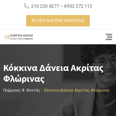
Skip
210 220 4277 – 6932 272 112
to
content
ΑΙΤΗΣΗ ΔΙΑΠΡΑΓΜΑΤΕΥΣΗΣ
Κόκκινα Δάνεια Ακρίτας
Φλώρινας
Γεώργιος Φ. Κοντός
-
Κόκκινα Δάνεια Ακρίτας Φλώρινας