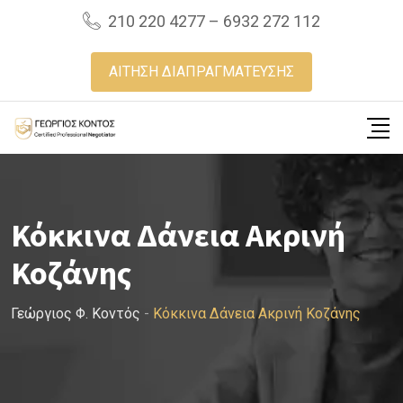
Skip
210 220 4277 – 6932 272 112
to
content
ΑΙΤΗΣΗ ΔΙΑΠΡΑΓΜΑΤΕΥΣΗΣ
Κόκκινα Δάνεια Ακρινή
Κοζάνης
Γεώργιος Φ. Κοντός
-
Κόκκινα Δάνεια Ακρινή Κοζάνης