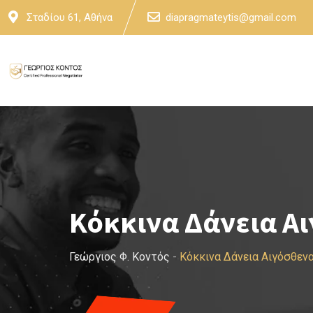
Skip
Σταδίου 61, Αθήνα
diapragmateytis@gmail.com
to
content
Κόκκινα Δάνεια Αι
Γεώργιος Φ. Κοντός
-
Κόκκινα Δάνεια Αιγόσθεν