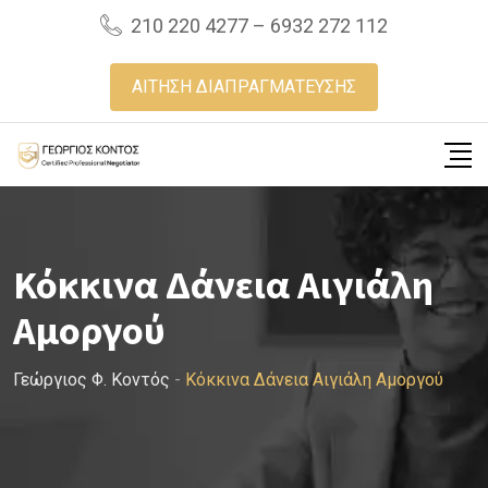
Skip
210 220 4277 – 6932 272 112
to
content
ΑΙΤΗΣΗ ΔΙΑΠΡΑΓΜΑΤΕΥΣΗΣ
Κόκκινα Δάνεια Αιγιάλη
Αμοργού
Γεώργιος Φ. Κοντός
-
Κόκκινα Δάνεια Αιγιάλη Αμοργού