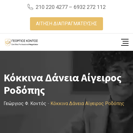
Skip
210 220 4277 – 6932 272 112
to
content
ΑΙΤΗΣΗ ΔΙΑΠΡΑΓΜΑΤΕΥΣΗΣ
Κόκκινα Δάνεια Αίγειρος
Ροδόπης
Γεώργιος Φ. Κοντός
-
Κόκκινα Δάνεια Αίγειρος Ροδόπης