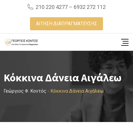
Skip
210 220 4277 – 6932 272 112
to
content
ΑΙΤΗΣΗ ΔΙΑΠΡΑΓΜΑΤΕΥΣΗΣ
Κόκκινα Δάνεια Αιγάλεω
Γεώργιος Φ. Κοντός
-
Κόκκινα Δάνεια Αιγάλεω