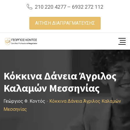
Skip
210 220 4277 – 6932 272 112
to
content
ΑΙΤΗΣΗ ΔΙΑΠΡΑΓΜΑΤΕΥΣΗΣ
Κόκκινα Δάνεια Άγριλος
Καλαμών Μεσσηνίας
Γεώργιος Φ. Κοντός
-
Κόκκινα Δάνεια Άγριλος Καλαμών
Μεσσηνίας