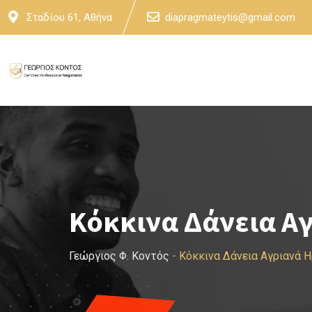
Skip
Σταδίου 61, Αθήνα
diapragmateytis@gmail.com
to
content
Κόκκινα Δάνεια Α
Γεώργιος Φ. Κοντός
-
Κόκκινα Δάνεια Αγριανά 