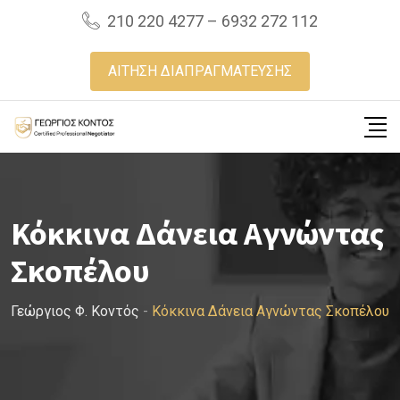
Skip
210 220 4277 – 6932 272 112
to
content
ΑΙΤΗΣΗ ΔΙΑΠΡΑΓΜΑΤΕΥΣΗΣ
Κόκκινα Δάνεια Αγνώντας
Σκοπέλου
Γεώργιος Φ. Κοντός
-
Κόκκινα Δάνεια Αγνώντας Σκοπέλου