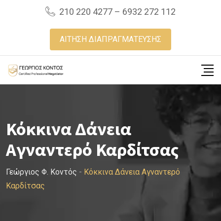
Skip
210 220 4277 – 6932 272 112
to
content
ΑΙΤΗΣΗ ΔΙΑΠΡΑΓΜΑΤΕΥΣΗΣ
Κόκκινα Δάνεια
Αγναντερό Καρδίτσας
Γεώργιος Φ. Κοντός
-
Κόκκινα Δάνεια Αγναντερό
Καρδίτσας