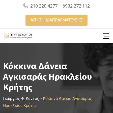
Skip
210 220 4277 – 6932 272 112
to
content
ΑΙΤΗΣΗ ΔΙΑΠΡΑΓΜΑΤΕΥΣΗΣ
Κόκκινα Δάνεια
Αγκισαράς Ηρακλείου
Κρήτης
Γεώργιος Φ. Κοντός
-
Κόκκινα Δάνεια Αγκισαράς
Ηρακλείου Κρήτης