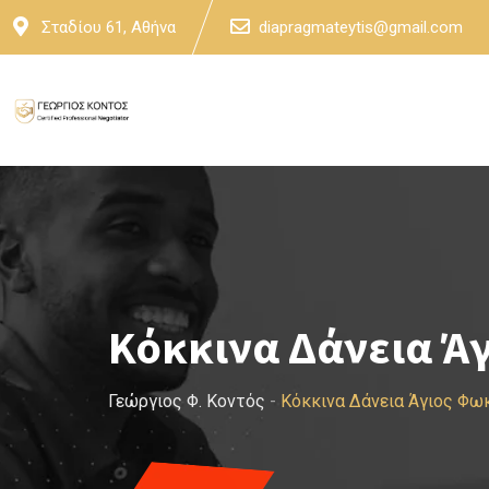
Skip
Σταδίου 61, Αθήνα
diapragmateytis@gmail.com
to
content
Κόκκινα Δάνεια Ά
Γεώργιος Φ. Κοντός
-
Κόκκινα Δάνεια Άγιος Φω