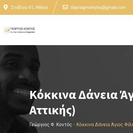
Skip
Σταδίου 61, Αθήνα
diapragmateytis@gmail.com
to
content
Κόκκινα Δάνεια Άγ
Αττικής)
Γεώργιος Φ. Κοντός
-
Κόκκινα Δάνεια Άγιος Φί