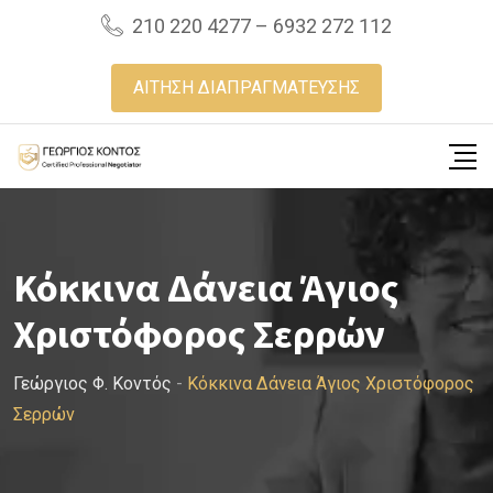
Skip
210 220 4277 – 6932 272 112
to
content
ΑΙΤΗΣΗ ΔΙΑΠΡΑΓΜΑΤΕΥΣΗΣ
Κόκκινα Δάνεια Άγιος
Χριστόφορος Σερρών
Γεώργιος Φ. Κοντός
-
Κόκκινα Δάνεια Άγιος Χριστόφορος
Σερρών