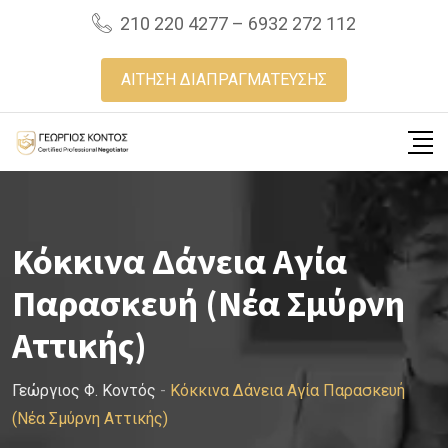
Skip
210 220 4277 – 6932 272 112
to
content
ΑΙΤΗΣΗ ΔΙΑΠΡΑΓΜΑΤΕΥΣΗΣ
Κόκκινα Δάνεια Αγία
Παρασκευή (Νέα Σμύρνη
Αττικής)
Γεώργιος Φ. Κοντός
-
Κόκκινα Δάνεια Αγία Παρασκευή
(Νέα Σμύρνη Αττικής)