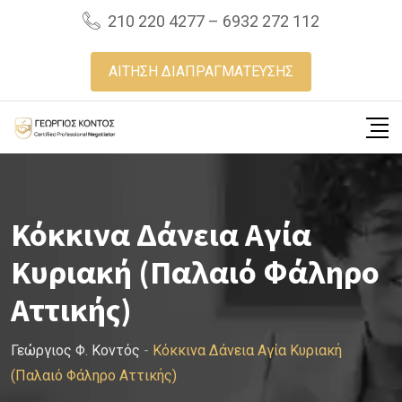
Skip
210 220 4277 – 6932 272 112
to
content
ΑΙΤΗΣΗ ΔΙΑΠΡΑΓΜΑΤΕΥΣΗΣ
Κόκκινα Δάνεια Αγία
Κυριακή (Παλαιό Φάληρο
Αττικής)
Γεώργιος Φ. Κοντός
-
Κόκκινα Δάνεια Αγία Κυριακή
(Παλαιό Φάληρο Αττικής)