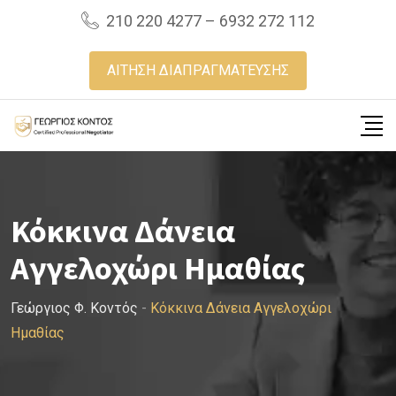
Skip
210 220 4277 – 6932 272 112
to
content
ΑΙΤΗΣΗ ΔΙΑΠΡΑΓΜΑΤΕΥΣΗΣ
Κόκκινα Δάνεια
Αγγελοχώρι Ημαθίας
Γεώργιος Φ. Κοντός
-
Κόκκινα Δάνεια Αγγελοχώρι
Ημαθίας