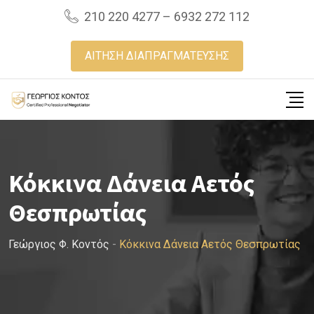
Skip
210 220 4277 – 6932 272 112
to
content
ΑΙΤΗΣΗ ΔΙΑΠΡΑΓΜΑΤΕΥΣΗΣ
Κόκκινα Δάνεια Αετός
Θεσπρωτίας
Γεώργιος Φ. Κοντός
-
Κόκκινα Δάνεια Αετός Θεσπρωτίας