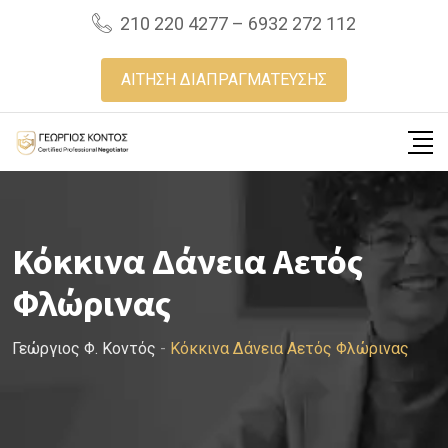
Skip
210 220 4277 – 6932 272 112
to
content
ΑΙΤΗΣΗ ΔΙΑΠΡΑΓΜΑΤΕΥΣΗΣ
Κόκκινα Δάνεια Αετός
Φλώρινας
Γεώργιος Φ. Κοντός
-
Κόκκινα Δάνεια Αετός Φλώρινας