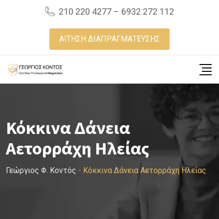
Skip
210 220 4277 – 6932 272 112
to
content
ΑΙΤΗΣΗ ΔΙΑΠΡΑΓΜΑΤΕΥΣΗΣ
Κόκκινα Δάνεια
Αετορράχη Ηλείας
Γεώργιος Φ. Κοντός
-
Κόκκινα Δάνεια Αετορράχη Ηλείας