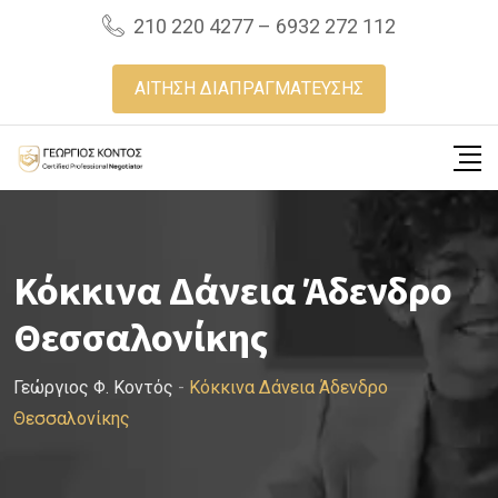
Skip
210 220 4277 – 6932 272 112
to
content
ΑΙΤΗΣΗ ΔΙΑΠΡΑΓΜΑΤΕΥΣΗΣ
Κόκκινα Δάνεια Άδενδρο
Θεσσαλονίκης
Γεώργιος Φ. Κοντός
-
Κόκκινα Δάνεια Άδενδρο
Θεσσαλονίκης