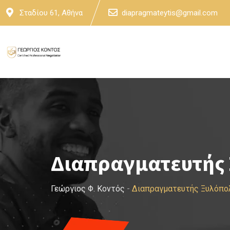
Skip
Σταδίου 61, Αθήνα
diapragmateytis@gmail.com
to
content
Διαπραγματευτής
Γεώργιος Φ. Κοντός
-
Διαπραγματευτής Ξυλόπο