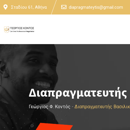
Skip
Σταδίου 61, Αθήνα
diapragmateytis@gmail.com
to
content
Διαπραγματευτής 
Γεώργιος Φ. Κοντός
-
Διαπραγματευτής Βασιλι