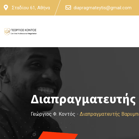
Skip
Σταδίου 61, Αθήνα
diapragmateytis@gmail.com
to
content
Διαπραγματευτής 
Γεώργιος Φ. Κοντός
-
Διαπραγματευτής Βαρυμπ