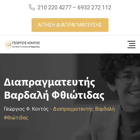
Skip
210 220 4277 – 6932 272 112
to
content
ΑΙΤΗΣΗ ΔΙΑΠΡΑΓΜΑΤΕΥΣΗΣ
Διαπραγματευτής
Βαρδαλή Φθιώτιδας
Γεώργιος Φ. Κοντός
-
Διαπραγματευτής Βαρδαλή
Φθιώτιδας