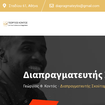
Skip
Σταδίου 61, Αθήνα
diapragmateytis@gmail.com
to
content
Διαπραγματευτής 
Γεώργιος Φ. Κοντός
-
Διαπραγματευτής Σκούτα