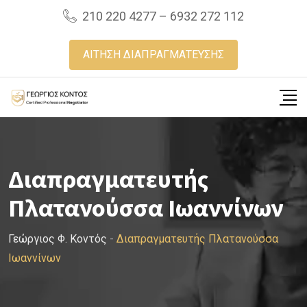
Skip
210 220 4277 – 6932 272 112
to
content
ΑΙΤΗΣΗ ΔΙΑΠΡΑΓΜΑΤΕΥΣΗΣ
Διαπραγματευτής
Πλατανούσσα Ιωαννίνων
Γεώργιος Φ. Κοντός
-
Διαπραγματευτής Πλατανούσσα
Ιωαννίνων