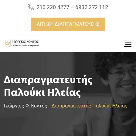
Skip
210 220 4277 – 6932 272 112
to
content
ΑΙΤΗΣΗ ΔΙΑΠΡΑΓΜΑΤΕΥΣΗΣ
Διαπραγματευτής
Παλούκι Ηλείας
Γεώργιος Φ. Κοντός
-
Διαπραγματευτής Παλούκι Ηλείας