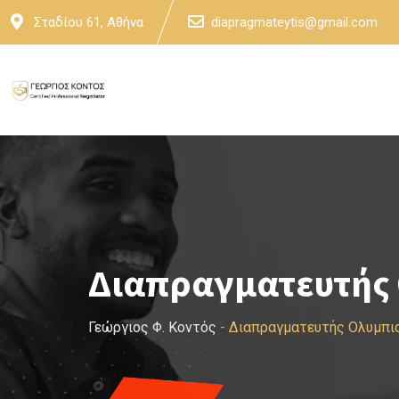
Skip
Σταδίου 61, Αθήνα
diapragmateytis@gmail.com
to
content
Διαπραγματευτής 
Γεώργιος Φ. Κοντός
-
Διαπραγματευτής Ολυμπια