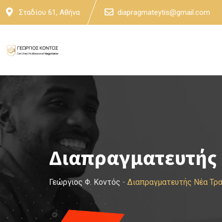
Skip
Σταδίου 61, Αθήνα
diapragmateytis@gmail.com
to
content
Διαπραγματευτής 
Γεώργιος Φ. Κοντός
-
Διαπραγματευτής Νέα Τρα