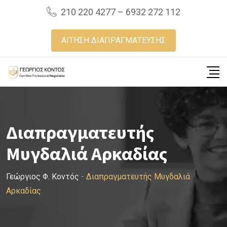
Skip
210 220 4277 – 6932 272 112
to
content
ΑΙΤΗΣΗ ΔΙΑΠΡΑΓΜΑΤΕΥΣΗΣ
Διαπραγματευτής
Μυγδαλιά Αρκαδίας
Γεώργιος Φ. Κοντός
-
Διαπραγματευτής Μυγδαλιά
Αρκαδίας