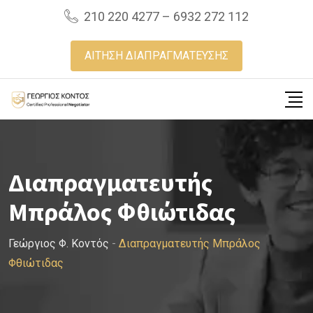
Skip
210 220 4277 – 6932 272 112
to
content
ΑΙΤΗΣΗ ΔΙΑΠΡΑΓΜΑΤΕΥΣΗΣ
Διαπραγματευτής
Μπράλος Φθιώτιδας
Γεώργιος Φ. Κοντός
-
Διαπραγματευτής Μπράλος
Φθιώτιδας