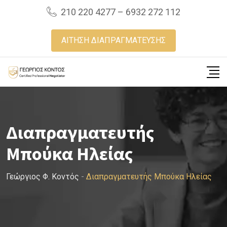
Skip
210 220 4277 – 6932 272 112
to
content
ΑΙΤΗΣΗ ΔΙΑΠΡΑΓΜΑΤΕΥΣΗΣ
Διαπραγματευτής
Μπούκα Ηλείας
Γεώργιος Φ. Κοντός
-
Διαπραγματευτής Μπούκα Ηλείας