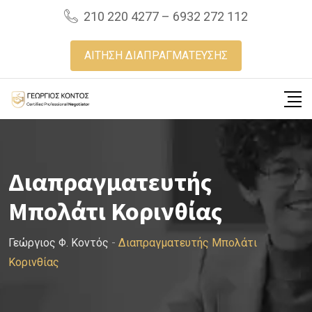
Skip
210 220 4277 – 6932 272 112
to
content
ΑΙΤΗΣΗ ΔΙΑΠΡΑΓΜΑΤΕΥΣΗΣ
Διαπραγματευτής
Μπολάτι Κορινθίας
Γεώργιος Φ. Κοντός
-
Διαπραγματευτής Μπολάτι
Κορινθίας