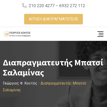
Skip
210 220 4277 – 6932 272 112
to
content
ΑΙΤΗΣΗ ΔΙΑΠΡΑΓΜΑΤΕΥΣΗΣ
Διαπραγματευτής Μπατσί
Σαλαμίνας
Γεώργιος Φ. Κοντός
-
Διαπραγματευτής Μπατσί
Σαλαμίνας