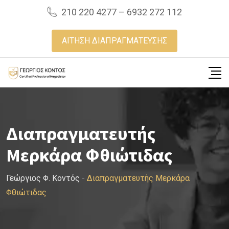
Skip
210 220 4277 – 6932 272 112
to
content
ΑΙΤΗΣΗ ΔΙΑΠΡΑΓΜΑΤΕΥΣΗΣ
Διαπραγματευτής
Μερκάρα Φθιώτιδας
Γεώργιος Φ. Κοντός
-
Διαπραγματευτής Μερκάρα
Φθιώτιδας