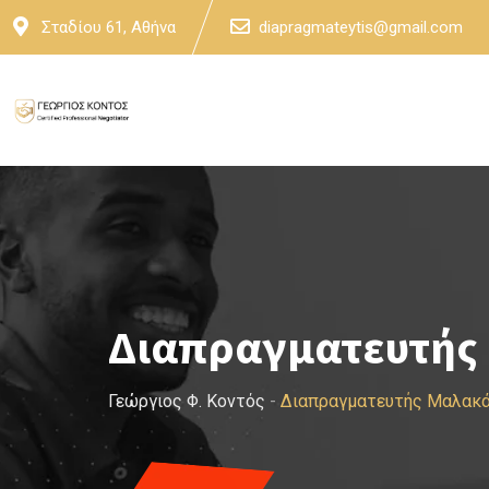
Skip
Σταδίου 61, Αθήνα
diapragmateytis@gmail.com
to
content
Διαπραγματευτής
Γεώργιος Φ. Κοντός
-
Διαπραγματευτής Μαλακά