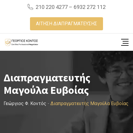
Skip
210 220 4277 – 6932 272 112
to
content
ΑΙΤΗΣΗ ΔΙΑΠΡΑΓΜΑΤΕΥΣΗΣ
Διαπραγματευτής
Μαγούλα Ευβοίας
Γεώργιος Φ. Κοντός
-
Διαπραγματευτής Μαγούλα Ευβοίας