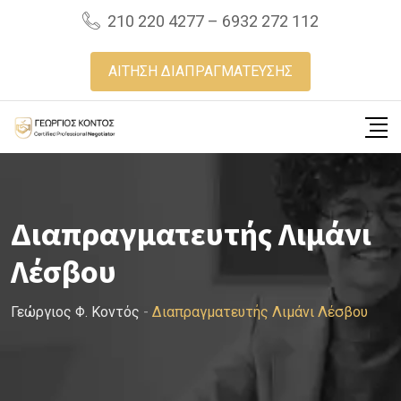
Skip
210 220 4277 – 6932 272 112
to
content
ΑΙΤΗΣΗ ΔΙΑΠΡΑΓΜΑΤΕΥΣΗΣ
Διαπραγματευτής Λιμάνι
Λέσβου
Γεώργιος Φ. Κοντός
-
Διαπραγματευτής Λιμάνι Λέσβου