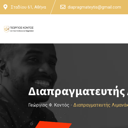
Skip
Σταδίου 61, Αθήνα
diapragmateytis@gmail.com
to
content
Διαπραγματευτής 
Γεώργιος Φ. Κοντός
-
Διαπραγματευτής Λιμανάκ