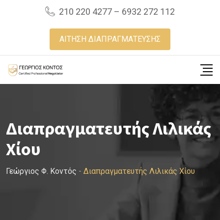
Skip
210 220 4277 – 6932 272 112
to
content
ΑΙΤΗΣΗ ΔΙΑΠΡΑΓΜΑΤΕΥΣΗΣ
Διαπραγματευτής Λιλικάς
Χίου
Γεώργιος Φ. Κοντός
-
Διαπραγματευτής Λιλικάς Χίου