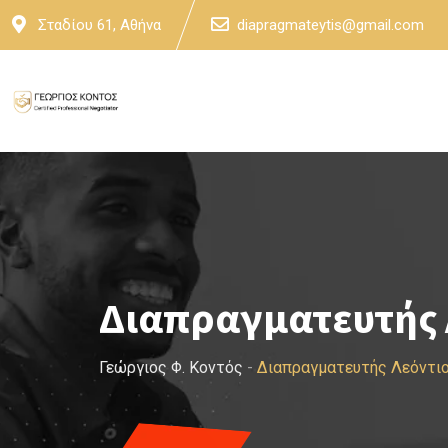
Skip
Σταδίου 61, Αθήνα
diapragmateytis@gmail.com
to
content
Διαπραγματευτής 
Γεώργιος Φ. Κοντός
-
Διαπραγματευτής Λεόντιο