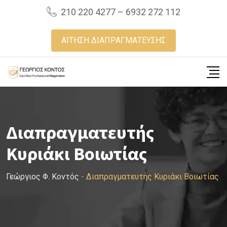
Skip
210 220 4277 – 6932 272 112
to
content
ΑΙΤΗΣΗ ΔΙΑΠΡΑΓΜΑΤΕΥΣΗΣ
Διαπραγματευτής
Κυριάκι Βοιωτίας
Γεώργιος Φ. Κοντός
-
Διαπραγματευτής Κυριάκι Βοιωτίας