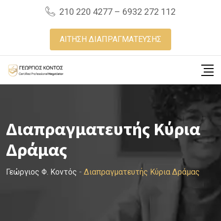
Skip
210 220 4277 – 6932 272 112
to
content
ΑΙΤΗΣΗ ΔΙΑΠΡΑΓΜΑΤΕΥΣΗΣ
Διαπραγματευτής Κύρια
Δράμας
Γεώργιος Φ. Κοντός
-
Διαπραγματευτής Κύρια Δράμας