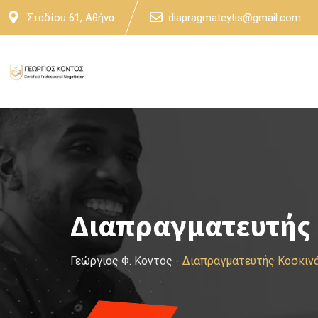
Skip
Σταδίου 61, Αθήνα
diapragmateytis@gmail.com
to
content
Διαπραγματευτής 
Γεώργιος Φ. Κοντός
-
Διαπραγματευτής Κοσκιν