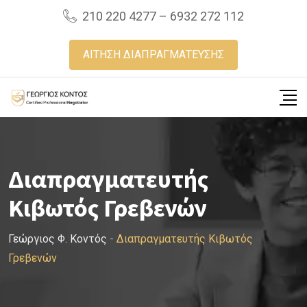
Skip
210 220 4277 – 6932 272 112
to
content
ΑΙΤΗΣΗ ΔΙΑΠΡΑΓΜΑΤΕΥΣΗΣ
Διαπραγματευτής
Κιβωτός Γρεβενών
Γεώργιος Φ. Κοντός
-
Διαπραγματευτής Κιβωτός
Γρεβενών