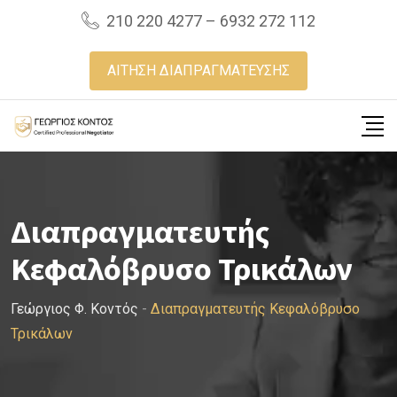
Skip
210 220 4277 – 6932 272 112
to
content
ΑΙΤΗΣΗ ΔΙΑΠΡΑΓΜΑΤΕΥΣΗΣ
Διαπραγματευτής
Κεφαλόβρυσο Τρικάλων
Γεώργιος Φ. Κοντός
-
Διαπραγματευτής Κεφαλόβρυσο
Τρικάλων