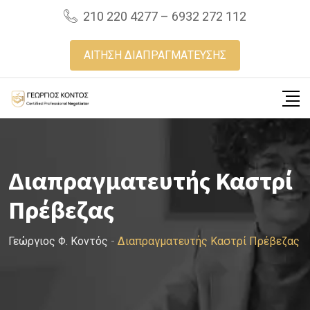
Skip
210 220 4277 – 6932 272 112
to
content
ΑΙΤΗΣΗ ΔΙΑΠΡΑΓΜΑΤΕΥΣΗΣ
Διαπραγματευτής Καστρί
Πρέβεζας
Γεώργιος Φ. Κοντός
-
Διαπραγματευτής Καστρί Πρέβεζας