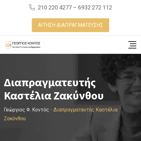
Skip
210 220 4277 – 6932 272 112
to
content
ΑΙΤΗΣΗ ΔΙΑΠΡΑΓΜΑΤΕΥΣΗΣ
Διαπραγματευτής
Καστέλια Ζακύνθου
Γεώργιος Φ. Κοντός
-
Διαπραγματευτής Καστέλια
Ζακύνθου