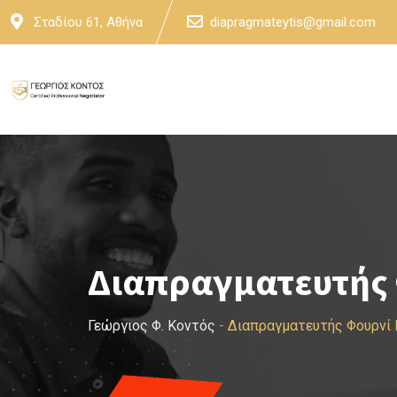
Skip
Σταδίου 61, Αθήνα
diapragmateytis@gmail.com
to
content
Διαπραγματευτής
Γεώργιος Φ. Κοντός
-
Διαπραγματευτής Φουρνί